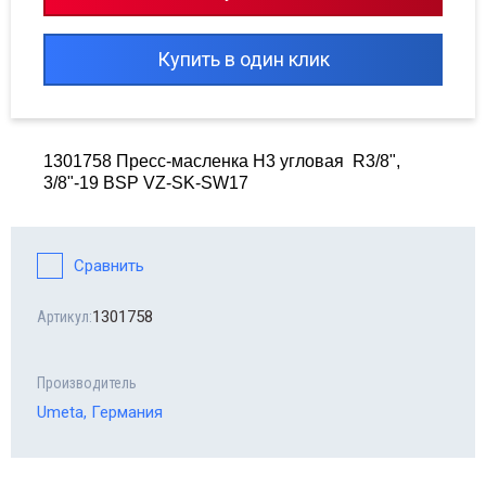
сходные материалы для шиномонтажа
Купить в один клик
сосы опрессовочные MGF
орудование Haweka
1301758 Пресс-масленка H3 угловая R3/8",
line - автомобильные аксессуары
3/8"-19 BSP VZ-SK-SW17
топомпы
Сравнить
равлические прессы
1301758
Артикул:
Производитель
Umeta, Германия