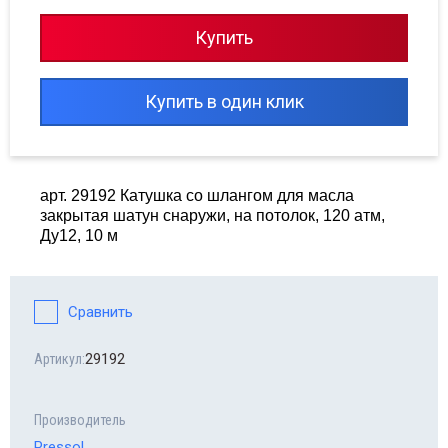
сходные материалы для шиномонтажа
Купить
сосы опрессовочные MGF
Купить в один клик
орудование Haweka
line - автомобильные аксессуары
арт. 29192 Катушка со шлангом для масла
топомпы
закрытая шатун снаружи, на потолок, 120 атм,
Ду12, 10 м
равлические прессы
Сравнить
29192
Артикул:
Производитель
Pressol