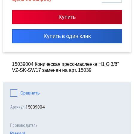
сходные материалы для шиномонтажа
Купить
сосы опрессовочные MGF
орудование Haweka
Купить в один клик
line - автомобильные аксессуары
топомпы
15039004 Коническая пресс-масленка Н1 G 3/8''
VZ-SK-SW17 заменен на арт. 15039
равлические прессы
Сравнить
15039004
Артикул:
Производитель
Pressol