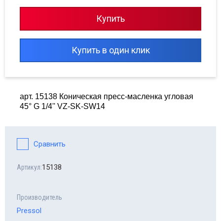
сходные материалы для шиномонтажа
Купить
сосы опрессовочные MGF
Купить в один клик
орудование Haweka
line - автомобильные аксессуары
арт. 15138 Коническая пресс-масленка угловая
топомпы
45° G 1/4'' VZ-SK-SW14
равлические прессы
Сравнить
15138
Артикул:
Производитель
Pressol