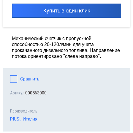
сходные материалы для шиномонтажа
Купить в один клик
сосы опрессовочные MGF
орудование Haweka
Механический счетчик с пропускной
способностью 20-120л/мин для учета
line - автомобильные аксессуары
прокачанного дизельного топлива. Направление
потока ориентировано "слева направо".
топомпы
равлические прессы
Сравнить
000563000
Артикул:
Производитель
PIUSI, Италия