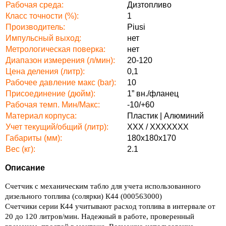
Рабочая среда:
Дизтопливо
Класс точности (%):
1
Производитель:
Piusi
Импульсный выход:
нет
Метрологическая поверка:
нет
Диапазон измерения (л/мин):
20-120
Цена деления (литр):
0,1
Рабочее давление макс (bar):
10
Присоединение (дюйм):
1” вн./фланец
Рабочая темп. Мин/Макс:
-10/+60
Материал корпуса:
Пластик | Алюминий
Учет текущий/общий (литр):
ХХХ / ХХХХХХХ
Габариты (мм):
180х180х170
Вес (кг):
2.1
Описание
Счетчик с механическим табло для учета использованного
дизельного топлива (солярки) К44 (000563000)
Счетчики серии К44 учитывают расход топлива в интервале от
20 до 120 литров/мин. Надежный в работе, проверенный