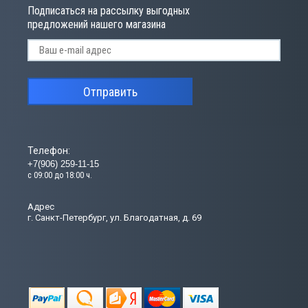
сходные материалы для шиномонтажа
Подписаться на рассылку выгодных
предложений нашего магазина
сосы опрессовочные MGF
орудование Haweka
Отправить
line - автомобильные аксессуары
топомпы
Телефон:
+7(906) 259-11-15
с 09:00 до 18:00 ч.
равлические прессы
Адрес
г. Санкт-Петербург, ул. Благодатная, д. 69