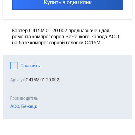
Купить в один клик
сходные материалы для шиномонтажа
сосы опрессовочные MGF
Картер С415М.01.20.002 предназначен для
орудование Haweka
ремонта компрессоров Бежецкого Завода АСО
на базе компрессорной головки С415М.
line - автомобильные аксессуары
топомпы
Сравнить
равлические прессы
С415М.01.20.002
Артикул:
Производитель
АСО, Бежецк